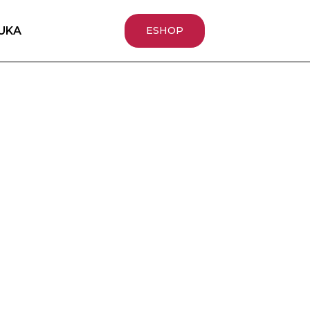
UKA
ESHOP
ia
ia
životov.
štalácie
í o
delné