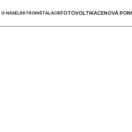
FOTOVOLTIKA
CENOVÁ PON
O NÁS
ELEKTROINŠTALÁCIE
ká požiarna signalizác
dôležitá súčasť ochrany majetku a ľudského zdravia. Včasná detekc
ípadnej škody a dokáže zabrániť zbytočnému ohrozeniu ľudských 
 tepelných, tlačidlových, prípadne iných snímačov. Povinnosť in
hrane pre požiarmi a vyhláška MV SR 726/2002 Z.z., ktorá hovor
kytujeme poradenstvo, projektovanie, dodanie, inštaláciu, pravi
rvis.