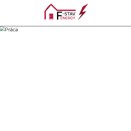
EPS - Elektric
EPS – Elektrická požiarna signalizácia je 
vzniku požiaru znižuje možnosť vzniku pr
Inštalujeme rôzne druhy opticko-dymových,
EPS určuje zákon MV SR 314/2001 Z.z. o Oc
pravidelných kontrolách systémov EPS. Pos
revízie a kompletný záručný i pozáručný se